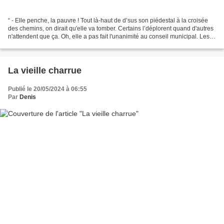
“ - Elle penche, la pauvre ! Tout là-haut de d’sus son piédestal à la croisée
des chemins, on dirait qu'elle va tomber. Certains l’déplorent quand d'autres
n'attendent que ça. Oh, elle a pas fait l'unanimité au conseil municipal. Les
débats ont été houleux....
La vieille charrue
Publié le 20/05/2024 à 06:55
Par
Denis