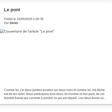
Le pont
Publié le 25/06/2025 à 06:38
Par
Denis
Comme toi, j'ai deux jambes posées sur deux rives et comme toi, ma tâche
est de les relier. Nous participons tous deux, toi homme et moi pont, de cet
humble travail qui consiste à joindre ce qui est séparé. Les deux bords où
nous prenons appui ne sont...