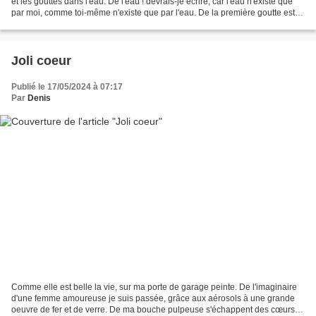
et les gouttes dans l'eau. De l'eau ! devrais-je écrire, car l'eau n'existe que
par moi, comme toi-même n'existe que par l'eau. De la première goutte est
né le vivant....
Joli coeur
Publié le 17/05/2024 à 07:17
Par
Denis
Comme elle est belle la vie, sur ma porte de garage peinte. De l'imaginaire
d'une femme amoureuse je suis passée, grâce aux aérosols à une grande
oeuvre de fer et de verre. De ma bouche pulpeuse s'échappent des cœurs