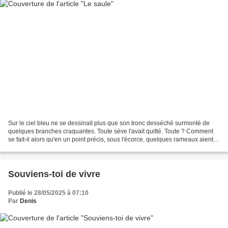
Sur le ciel bleu ne se dessinait plus que son tronc desséché surmonté de
quelques branches craquantes. Toute sève l'avait quitté. Toute ? Comment
se fait-il alors qu'en un point précis, sous l'écorce, quelques rameaux aient
jailli de son passé, s’élançant...
Souviens-toi de vivre
Publié le 28/05/2025 à 07:10
Par
Denis