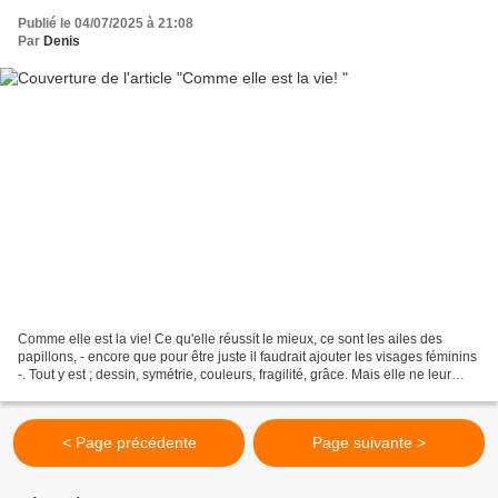
Publié le 04/07/2025 à 21:08
Par
Denis
Comme elle est la vie! Ce qu'elle réussit le mieux, ce sont les ailes des
papillons, - encore que pour être juste il faudrait ajouter les visages féminins
-. Tout y est ; dessin, symétrie, couleurs, fragilité, grâce. Mais elle ne leur
permet de les porter...
< Page précédente
Page suivante >