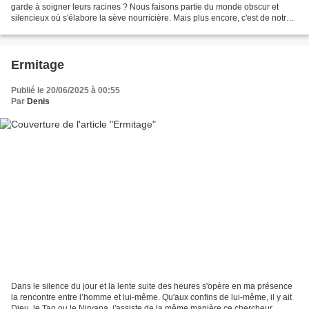
garde à soigner leurs racines ? Nous faisons partie du monde obscur et
silencieux où s'élabore la sève nourricière. Mais plus encore, c'est de notre
enfouissement que l'arbre tient...
Ermitage
Publié le 20/06/2025 à 00:55
Par
Denis
Dans le silence du jour et la lente suite des heures s'opère en ma présence
la rencontre entre l’homme et lui-même. Qu'aux confins de lui-même, il y ait
Dieu, le Tao ou le Nirvana, j'assiste de la même manière ce chercheur