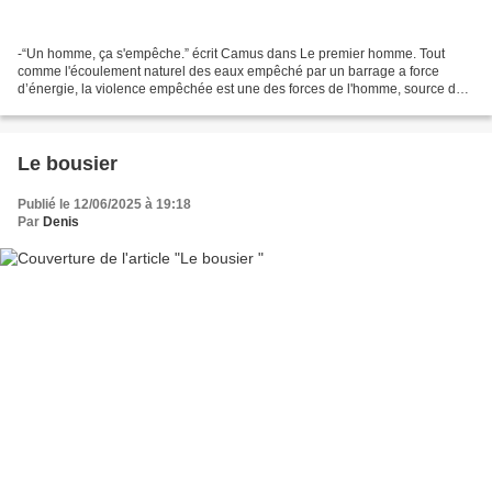
-“Un homme, ça s'empêche.” écrit Camus dans Le premier homme. Tout
comme l'écoulement naturel des eaux empêché par un barrage a force
d’énergie, la violence empêchée est une des forces de l'homme, source de
sa croissance, qui le fait grandir en humanité....
Le bousier
Publié le 12/06/2025 à 19:18
Par
Denis