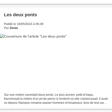
comme autant de bulles censées vous...
Les deux ponts
Publié le 16/05/2024 à 06:49
Par
Denis
Sur une rivière coexistait deux ponts. Le plus ancien, petit et trapu,
franchissait la rivière d'un jet de pierre à l'endroit où elle s'amincissait. Il avait
vu depuis l'époque romaine passer hommes et troupeaux, tous de leur pas
lent, tendus vers l'autre...