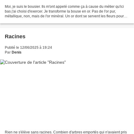
Moi, je suis le bousier. Ils m'ont appelé comme ça à cause du métier qu'ici
bas j'ai choisi d'exercer. Je transforme la bouse en or. Pas de l'or pur,
métallique, non, mais de l'or minéral. Un or dont se servent les fleurs pour
attirer les insectes. Un...
Racines
Publié le 12/06/2025 à 19:24
Par
Denis
Rien ne s'élève sans racines. Combien d'arbres emportés qui n'avaient pris