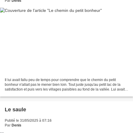
Par
Denis
Il lui avait fallu peu de temps pour comprendre que le chemin du petit
bonheur n'allait pas le mener bien loin. Tout juste jusqu'au petit lac de la
satisfaction et puis vers les villages paisibles au fond de la vallée. Lui avait
les yeux fixés en haut,...
Le saule
Publié le 31/05/2025 à 07:16
Par
Denis