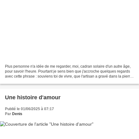
Plus personne n'a idée de me regarder, moi, cadran solaire d'un autre âge,
pour savoir l'heure. Pourtant je sens bien que j'accroche quelques regards
avec cette phrase : souviens toi de vivre, que l'artisan a gravé dans la pierre,
juste sous la rose des...
Une histoire d'amour
Publié le 01/06/2025 à 07:17
Par
Denis