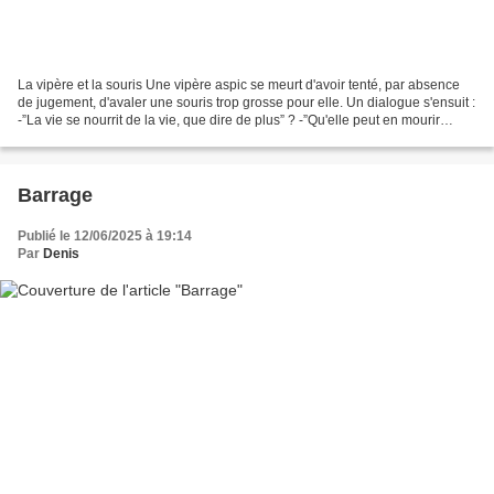
La vipère et la souris Une vipère aspic se meurt d'avoir tenté, par absence
de jugement, d'avaler une souris trop grosse pour elle. Un dialogue s'ensuit :
-”La vie se nourrit de la vie, que dire de plus” ? -”Qu'elle peut en mourir
aussi, du trop comme...
Barrage
Publié le 12/06/2025 à 19:14
Par
Denis