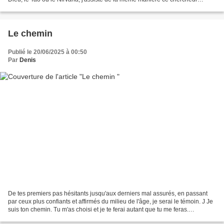
infatigable qui un jour m'a...
Le chemin
Publié le 20/06/2025 à 00:50
Par
Denis
De tes premiers pas hésitants jusqu'aux derniers mal assurés, en passant
par ceux plus confiants et affirmés du milieu de l'âge, je serai le témoin. J Je
suis ton chemin. Tu m'as choisi et je te ferai autant que tu me feras.
T'égareras-tu que je serai...