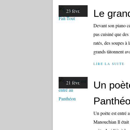
Le grand
23 févr.
Devant son piano cé
pas cuisiné que des 
ratés, des soupes à 
grands tâtonnent ava
LIRE LA SUITE
Un poèt
21 févr.
Panthé
Un poète est entré a
Manouchian Il était a