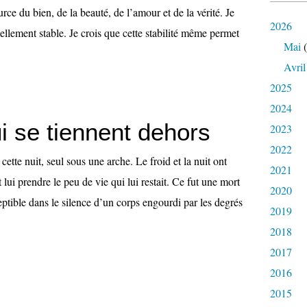
rce du bien, de la beauté, de l’amour et de la vérité. Je
2026
nellement stable. Je crois que cette stabilité même permet
Mai
(
Avril
2025
2024
i se tiennent dehors
2023
2022
tte nuit, seul sous une arche. Le froid et la nuit ont
2021
et lui prendre le peu de vie qui lui restait. Ce fut une mort
2020
ptible dans le silence d’un corps engourdi par les degrés
2019
2018
2017
2016
2015