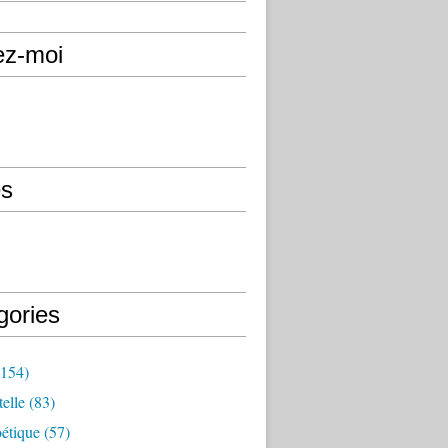
ez-moi
s
gories
154)
elle
(83)
étique
(57)