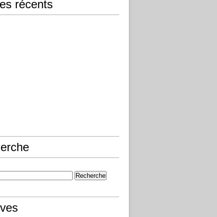
les récents
erche
ives