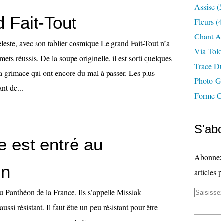
Assise
(
 Fait-Tout
Fleurs
(4
Chant A
leste, avec son tablier cosmique Le grand Fait-Tout n’a
Via Tol
mets réussis. De la soupe originelle, il est sorti quelques
Trace D
la grimace qui ont encore du mal à passer. Les plus
Photo-G
nt de...
Forme C
S'abo
e est entré au
Abonnez-
on
articles 
u Panthéon de la France. Ils s’appelle Missiak
ussi résistant. Il faut être un peu résistant pour être