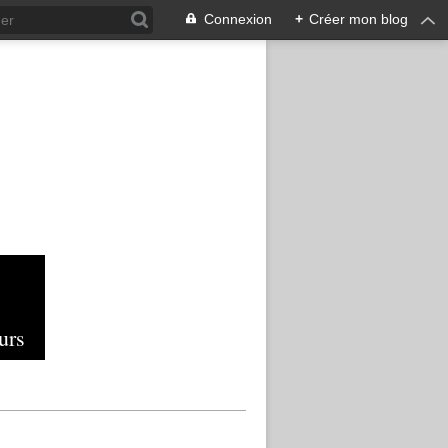
Connexion
+
Créer mon blog
urs