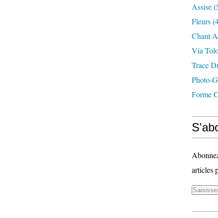
Assise
(
Fleurs
(4
Chant A
Via Tol
Trace D
Photo-G
Forme C
S'abo
Abonnez-
articles 