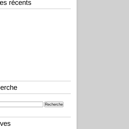
les récents
erche
ives