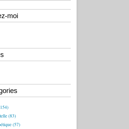
ez-moi
s
gories
154)
elle
(83)
étique
(57)