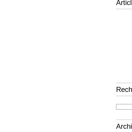
Artic
Rech
Arch