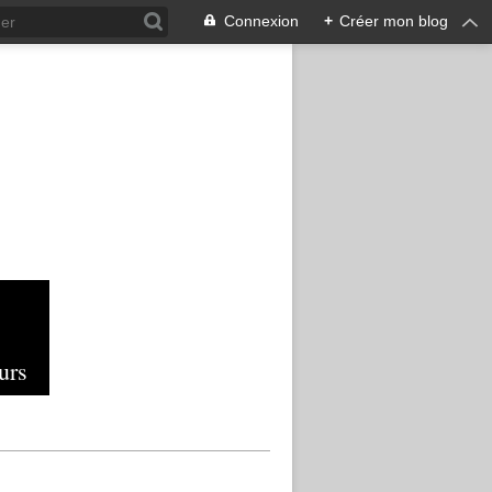
Connexion
+
Créer mon blog
urs