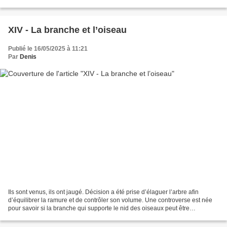
vaste que l’attraction...
XIV - La branche et l’oiseau
Publié le 16/05/2025 à 11:21
Par
Denis
Ils sont venus, ils ont jaugé. Décision a été prise d’élaguer l’arbre afin
d’équilibrer la ramure et de contrôler son volume. Une controverse est née
pour savoir si la branche qui supporte le nid des oiseaux peut être
préservée, alors qu’elle est hors...