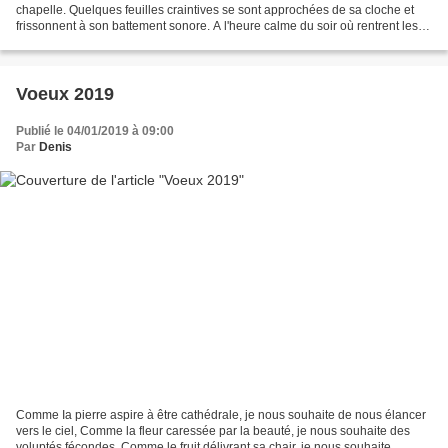
chapelle. Quelques feuilles craintives se sont approchées de sa cloche et
frissonnent à son battement sonore. A l'heure calme du soir où rentrent les
troupeaux, lorsque le vent...
Voeux 2019
Publié le 04/01/2019 à 09:00
Par
Denis
Comme Ia pierre aspire à être cathédrale, je nous souhaite de nous élancer
vers le ciel, Comme la fleur caressée par la beauté, je nous souhaite des
voluptés fécondes, Comme le fruit délivrant sa chair, je nous souhaite