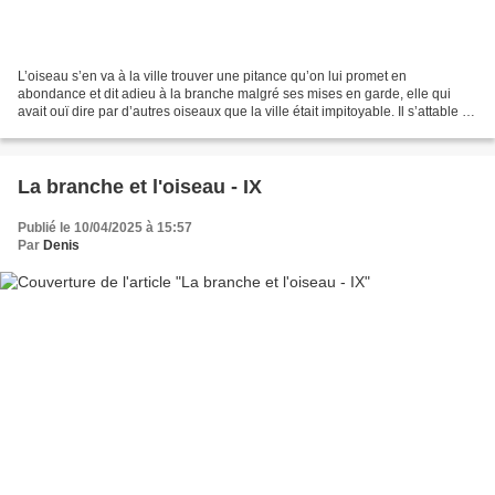
L’oiseau s’en va à la ville trouver une pitance qu’on lui promet en
abondance et dit adieu à la branche malgré ses mises en garde, elle qui
avait ouï dire par d’autres oiseaux que la ville était impitoyable. Il s’attable à
la terrasse du premier café...
La branche et l'oiseau - IX
Publié le 10/04/2025 à 15:57
Par
Denis