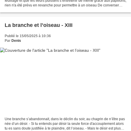
feuillage et que les fleurs puissent s’entretenir de même grâce aux papillons,
rien n'a été prévu en revanche pour permettre à un oiseau De converser
avec une branche. Or ils ont...
La branche et l’oiseau - XIII
Publié le 15/05/2025 à 10:36
Par
Denis
Une branche s’abandonnait, dans le déclin du soir, au chagrin de n’être pas
née d’un désir. - Si tu entends par désir la seule force d'accouplement alors
tu es sans doute justifiée à te plaindre, dit l’oiseau. - Mais le désir est plus