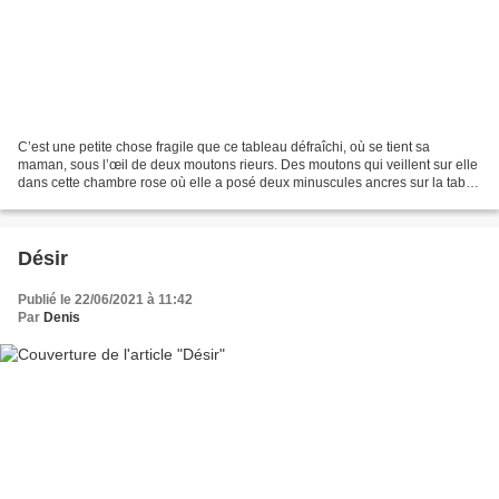
C’est une petite chose fragile que ce tableau défraîchi, où se tient sa
maman, sous l’œil de deux moutons rieurs. Des moutons qui veillent sur elle
dans cette chambre rose où elle a posé deux minuscules ancres sur la table
de nuit: un tableau défraîchi...
Désir
Publié le 22/06/2021 à 11:42
Par
Denis