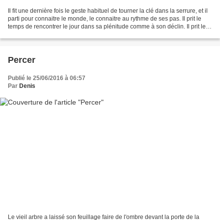
Il fit une dernière fois le geste habituel de tourner la clé dans la serrure, et il
parti pour connaitre le monde, le connaitre au rythme de ses pas. Il prit le
temps de rencontrer le jour dans sa plénitude comme à son déclin. Il prit le
temps de se laisser...
Percer
Publié le 25/06/2016 à 06:57
Par
Denis
Le vieil arbre a laissé son feuillage faire de l'ombre devant la porte de la