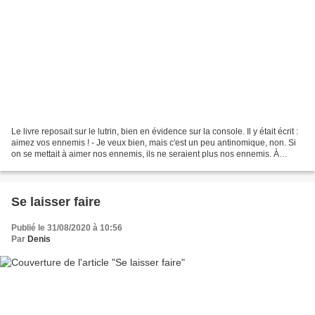
Le livre reposait sur le lutrin, bien en évidence sur la console. Il y était écrit :
aimez vos ennemis ! - Je veux bien, mais c'est un peu antinomique, non. Si
on se mettait à aimer nos ennemis, ils ne seraient plus nos ennemis. À
moins que le type qui...
Se laisser faire
Publié le 31/08/2020 à 10:56
Par
Denis