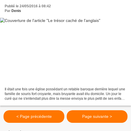
Publié le 24/05/2016 à 08:42
Par
Denis
Il était une fois une église possédant un retable baroque derrière lequel une
famille de souris fort croyante, mais bruyante avait élu domicile. Un jour le
curé qui ne s'entendait plus dire la messe envoya le plus petit de ses enfants
de choeur se glisser...
< Page précédente
Page suivante >