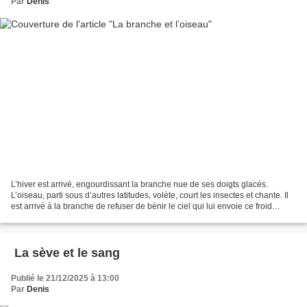
Par
Denis
L’hiver est arrivé, engourdissant la branche nue de ses doigts glacés.
L’oiseau, parti sous d’autres latitudes, volète, court les insectes et chante. Il
est arrivé à la branche de refuser de bénir le ciel qui lui envoie ce froid
ankylosant mais permet...
La sève et le sang
Publié le 21/12/2025 à 13:00
Par
Denis