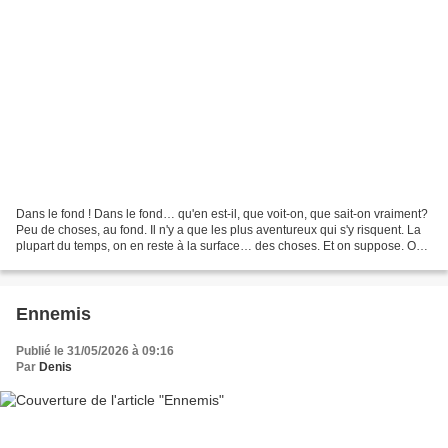
Dans le fond ! Dans le fond… qu'en est-il, que voit-on, que sait-on vraiment?
Peu de choses, au fond. Il n'y a que les plus aventureux qui s'y risquent. La
plupart du temps, on en reste à la surface… des choses. Et on suppose. On
suppose que dans le fond,...
Ennemis
Publié le 31/05/2026 à 09:16
Par
Denis