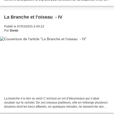
balancement. D’où vient...
La Branche et l’oiseau - IV
Publié le 07/03/2025 à 09:22
Par
Denis
La branche n’a rien vu venir C’est tout un vol d’étourneaux qui s’abat
soudain sur le cerisier. De ces oiseaux piailleurs, elle en héberge plusieurs
dizaines dont les becs affamés, en quelques minutes, ne laissent de ses
fruits charnues à la pulpe fondante...