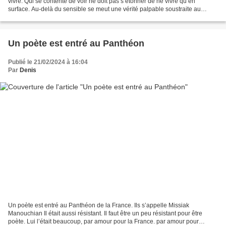
vivre. Qui se contente de voir ne doit pas s’étonner de ne vivre qu’en
surface. Au-delà du sensible se meut une vérité palpable soustraite au
regard. Sous l’écume que je vois se...
Un poète est entré au Panthéon
Publié le 21/02/2024 à 16:04
Par
Denis
Un poète est entré au Panthéon de la France. Ils s’appelle Missiak
Manouchian Il était aussi résistant. Il faut être un peu résistant pour être
poète. Lui l’était beaucoup, par amour pour la France. par amour pour