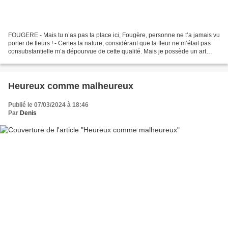
FOUGERE - Mais tu n’as pas ta place ici, Fougère, personne ne t’a jamais vu
porter de fleurs ! - Certes la nature, considérant que la fleur ne m’était pas
consubstantielle m’a dépourvue de cette qualité. Mais je possède un art
unique, celui du déploiement,...
Heureux comme malheureux
Publié le 07/03/2024 à 18:46
Par
Denis