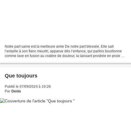
Notre part saine est la meilleure amie De notre part blessée. Elle sait
l’entaille à son flanc meurtri, apparue dès l’enfance, qui parfois bouillonne
comme lave en fusion au cratère de douleur, la laissant prostrée en proie à
un mal qu’elle connaît bien....
Que toujours
Publié le 07/09/2024 à 10:26
Par
Denis