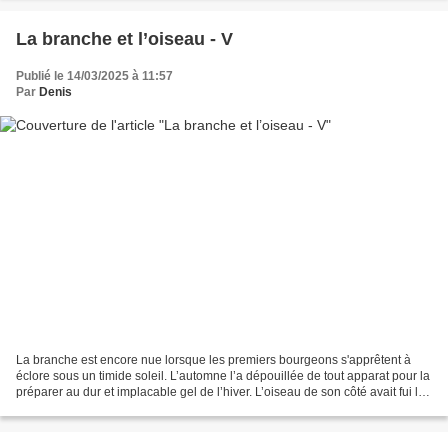
La branche et l’oiseau - V
Publié le 14/03/2025 à 11:57
Par
Denis
La branche est encore nue lorsque les premiers bourgeons s'apprêtent à
éclore sous un timide soleil. L’automne l’a dépouillée de tout apparat pour la
préparer au dur et implacable gel de l’hiver. L’oiseau de son côté avait fui la
morsure du froid, à tire...