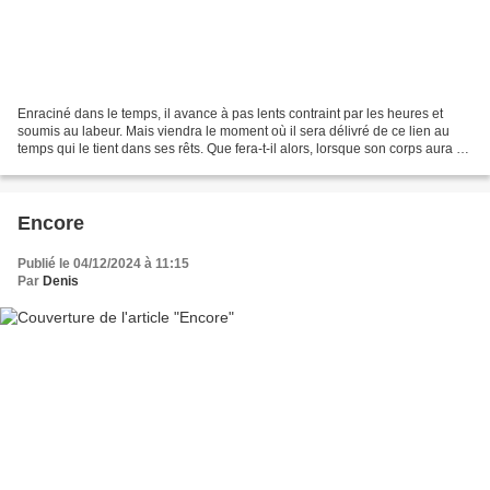
Enraciné dans le temps, il avance à pas lents contraint par les heures et
soumis au labeur. Mais viendra le moment où il sera délivré de ce lien au
temps qui le tient dans ses rêts. Que fera-t-il alors, lorsque son corps aura bu
toutes les heures contenues...
Encore
Publié le 04/12/2024 à 11:15
Par
Denis