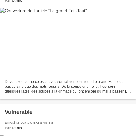
Par
Denis
Devant son piano céleste, avec son tablier cosmique Le grand Fait-Tout n’a
pas cuisiné que des mets réussis. De la soupe originelle, il est sorti
quelques ratés, des soupes à la grimace qui ont encore du mal à passer. Les
plus grands tâtonnent avant de...
Vulnérable
Publié le 29/02/2024 à 18:18
Par
Denis