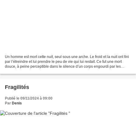
Un homme est mort cette nuit, seul sous une arche. Le froid et la nuit ont fini
par l’étreindre et lui prendre le peu de vie qui lui restait. Ce fut une mort
douce, à peine perceptible dans le silence d’un corps engourdi par les
degrés sous le zéro de...
Fragilités
Publié le 09/11/2024 à 09:00
Par
Denis