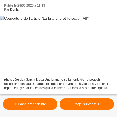
Publié le 28/03/2025 à 11:13
Par
Denis
photo : Joseba Garcia Moya Une branche se lamente de ne pouvoir
accueillir d’oiseaux. Chaque fois que l’un s’aventure à vouloir s’y poser, Il
repart, effrayé par les épines qui la couvrent. Or c’est à ses épines que la
branche doit sa survie qui la préservent...
< Page précédente
Page suivante >