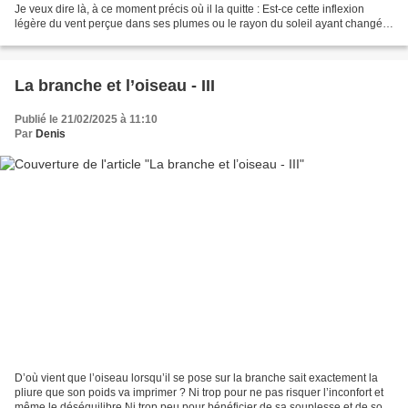
Je veux dire là, à ce moment précis où il la quitte : Est-ce cette inflexion
légère du vent perçue dans ses plumes ou le rayon du soleil ayant changé
d’angle, imperceptiblement,...
La branche et l’oiseau - III
Publié le 21/02/2025 à 11:10
Par
Denis
D’où vient que l’oiseau lorsqu’il se pose sur la branche sait exactement la
pliure que son poids va imprimer ? Ni trop pour ne pas risquer l’inconfort et
même le déséquilibre Ni trop peu pour bénéficier de sa souplesse et de son