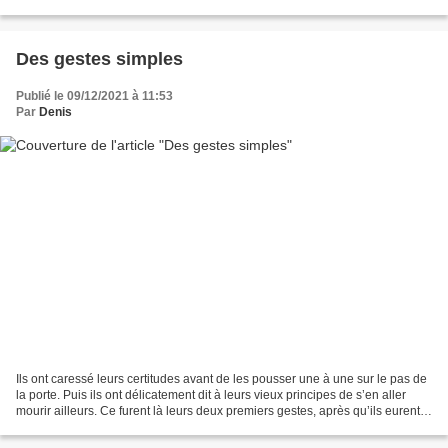
Mélinée, sa femme. Le Panthéon résiste...
Des gestes simples
Publié le 09/12/2021 à 11:53
Par
Denis
Ils ont caressé leurs certitudes avant de les pousser une à une sur le pas de
la porte. Puis ils ont délicatement dit à leurs vieux principes de s’en aller
mourir ailleurs. Ce furent là leurs deux premiers gestes, après qu’ils eurent
décidé de vivre heureusement...