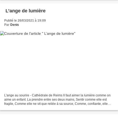
L’ange de lumière
Publié le 26/03/2021 à 19:09
Par
Denis
L'ange au sourire - Cathédrale de Reims Il faut aimer la lumière comme on
aime un enfant. La prendre entre ses deux mains, Sentir comme elle est
fragile, Comme elle ne vit que reliée à sa source, Comme, confiante, elle
devient source elle-même. Qu’elle...