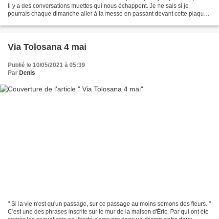
Il y a des conversations muettes qui nous échappent. Je ne sais si je
pourrais chaque dimanche aller à la messe en passant devant cette plaque
apposée à l'entrée de l'église....
Via Tolosana 4 mai
Publié le 10/05/2021 à 05:39
Par
Denis
" Si la vie n'est qu'un passage, sur ce passage au moins semons des fleurs. "
C'est une des phrases inscrite sur le mur de la maison d'Éric. Par qui ont été