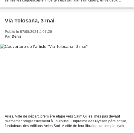
semés les coquelicots en liberté s'egayant dans un champ entre deux
vergers ? Un box de chevaux...
Via Tolosana, 3 mai
Publié le 07/05/2021 à 07:20
Par
Denis
Arles, Ville de départ, première étape vers Saint Gilles, mes pas devant
m'amemer progressivement à Toulouse. Empreinte des Nyssen père et fille,
fondateurs des éditions Actes Sud. À côté de leur librairie, un temple. (voir
photo) Voué dans les temps...