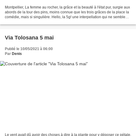
Montpellier, La femme au rocher, la grâce et la beauté à l'état pur, surgie aux
abords de la tour des pins, moins connue que les trois grâces de la place la
comédie, mais si singulière. Hello, la 5g! une interpellation qui ne semble
pas être du goût de...
Via Tolosana 5 mai
Publié le 10/05/2021 à 06:00
Par
Denis
Le vent avait dû avoir des choses à dire à la plante pour y déposer ce pétale.