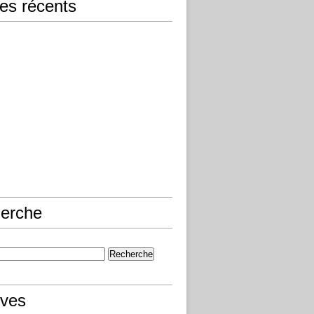
les récents
erche
ives