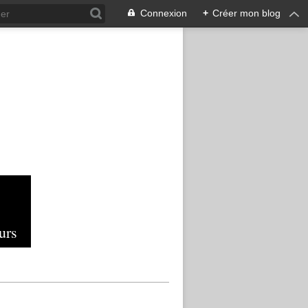
Connexion
+
Créer mon blog
urs