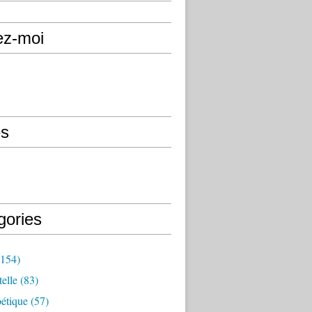
ez-moi
s
gories
154)
elle
(83)
étique
(57)