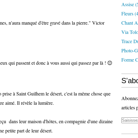
Assise
(
Fleurs
(4
es, n'aura manqué d'être gravé dans la pierre." Victor
Chant A
Via Tol
Trace D
Photo-G
Forme C
us ceux qui passent et donc à vous aussi qui passez par là ! 😊
S'abo
o prise à Saint Guilhem le désert, c'est la même chose que
Abonnez-
tre aimé. Il révèle la lumière.
articles 
reçu dans leur maison d'hôtes, en compagnie d'une dizaine
e petite part de leur désert.