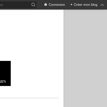
Connexion
+
Créer mon blog
urs