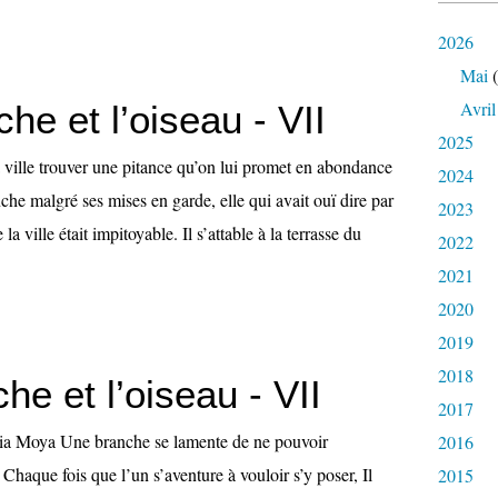
2026
Mai
(
Avril
he et l’oiseau - VII
2025
a ville trouver une pitance qu’on lui promet en abondance
2024
nche malgré ses mises en garde, elle qui avait ouï dire par
2023
la ville était impitoyable. Il s’attable à la terrasse du
2022
2021
2020
2019
2018
he et l’oiseau - VII
2017
cia Moya Une branche se lamente de ne pouvoir
2016
 Chaque fois que l’un s’aventure à vouloir s’y poser, Il
2015