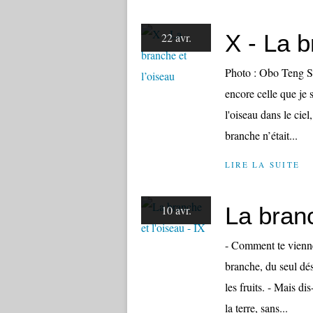
X - La b
22 avr.
Photo : Obo Teng Si 
encore celle que je s
l'oiseau dans le ciel
branche n’était...
LIRE LA SUITE
La branc
10 avr.
- Comment te viennen
branche, du seul dés
les fruits. - Mais di
la terre, sans...