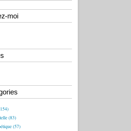
ez-moi
s
gories
154)
elle
(83)
étique
(57)