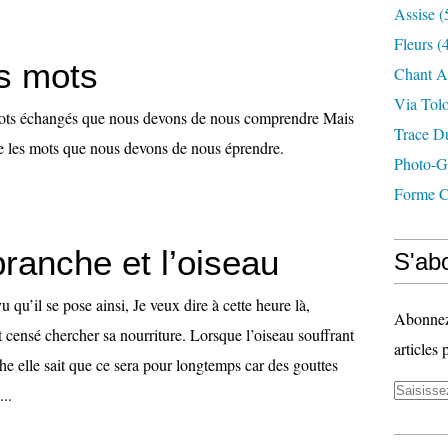
Assise
(
Fleurs
(4
es mots
Chant A
Via Tol
mots échangés que nous devons de nous comprendre Mais
Trace D
tre les mots que nous devons de nous éprendre.
Photo-G
Forme C
branche et l’oiseau
S'abo
u qu’il se pose ainsi, Je veux dire à cette heure là,
Abonnez-
t censé chercher sa nourriture. Lorsque l’oiseau souffrant
articles 
nche elle sait que ce sera pour longtemps car des gouttes
...