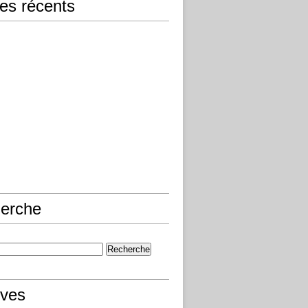
les récents
erche
ives