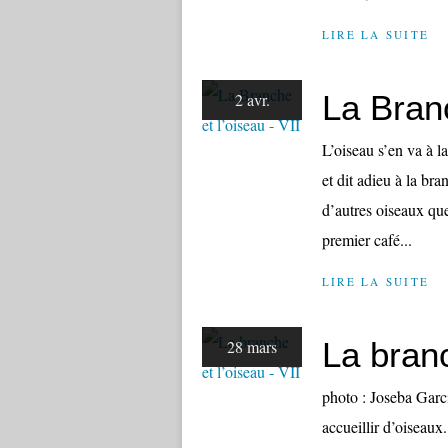
LIRE LA SUITE
La Branc
2 avr.
L’oiseau s’en va à l
et dit adieu à la bra
d’autres oiseaux que 
premier café...
LIRE LA SUITE
La branc
28 mars
photo : Joseba Gar
accueillir d’oiseaux.