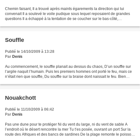
Chemin faisant, Il a trouvé après maints égarements la direction qui lui
convenait Il a soulevé le voile pudique sous lequel reposaient de grandes
questions Il a échappé à la tentation de se coucher sur le bas-côté,
définitivement Il a serré dans sa main...
Souffle
Publié le 14/10/2009 à 13:28
Par
Denis
Au commencement, le souffle planait au dessus du chaos, D’un souffle sur
l’argile naquit l’humain. Puis les premiers hommes ont porté le feu, mais ce
n’était rien que souffle, Du souffle sur la braise dont naissait le feu. Bien
après, vînt la tragédie,...
Nouakchott
Publié le 11/10/2009 à 06:42
Par
Denis
Pas une dune pour te protéger Ni du vent du large, ni du vent de sable A
l’endroit où le désert rencontre la mer Tu t’es posée, ouvrant un port Sur la
route des Afriques et des bancs de sardines De la plage remonte le poisson
sur la tête des hommes Avant...