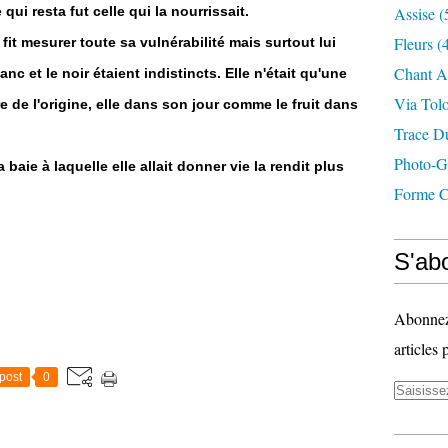
i resta fut celle qui la nourrissait.
Assise
(
Fleurs
(4
 fit mesurer toute sa vulnérabilité mais surtout lui
Chant A
nc et le noir étaient indistincts. Elle n'était qu'une
Via Tol
 de l'origine, elle dans son jour comme le fruit dans
Trace D
Photo-G
a baie à laquelle elle allait donner vie la rendit plus
Forme C
S'abo
Abonnez-
articles 
post
0