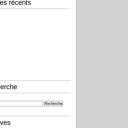
les récents
erche
ives