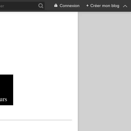
Connexion
+
Créer mon blog
urs