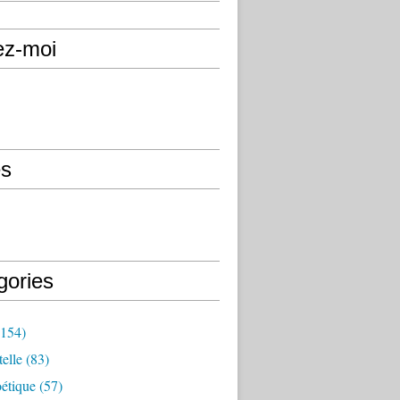
ez-moi
s
gories
154)
elle
(83)
étique
(57)