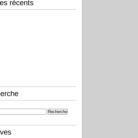
les récents
erche
ives