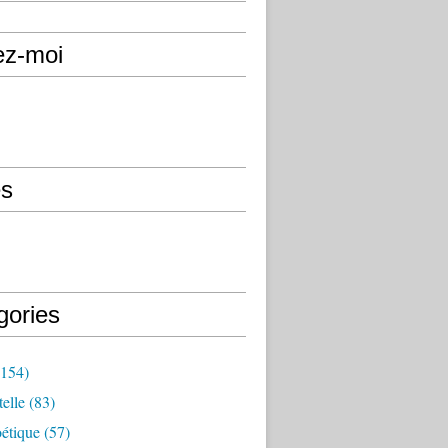
ez-moi
s
gories
154)
elle
(83)
étique
(57)