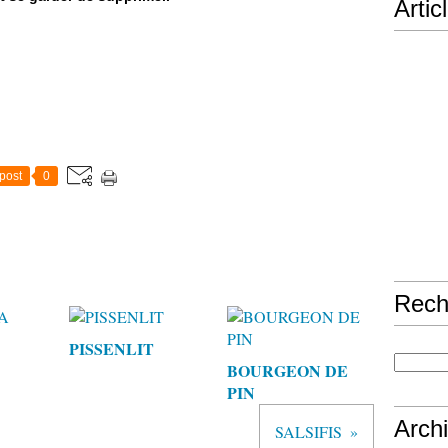
Artic
post
0
Rech
PISSENLIT
BOURGEON DE
PIN
Arch
SALSIFIS