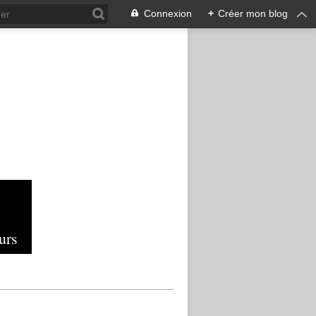
Connexion
+
Créer mon blog
urs