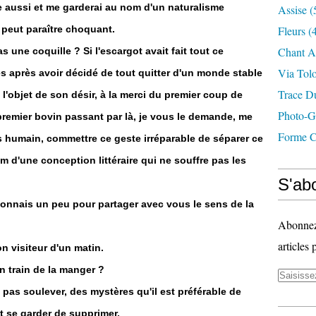
lle aussi et me garderai au nom d'un naturalisme
Assise
(
 peut paraître choquant.
Fleurs
(4
Chant A
as une coquille ? Si l'escargot avait fait tout ce
Via Tol
es après avoir décidé de tout quitter d'un monde stable
Trace D
 l'objet de son désir, à la merci du premier coup de
Photo-G
emier bovin passant par là, je vous le demande, me
Forme C
is humain, commettre ce geste irréparable de séparer ce
m d'une conception littéraire qui ne souffre pas les
S'abo
connais un peu pour partager avec vous le sens de la
Abonnez-
articles 
on visiteur d'un matin.
en train de la manger ?
e pas soulever, des mystères qu'il est préférable de
aut se garder de supprimer.