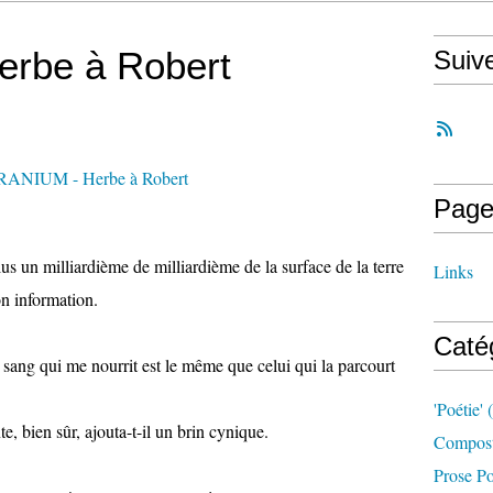
rbe à Robert
Suiv
Page
us un milliardième de milliardième de la surface de la terre
Links
son information.
Caté
Le sang qui me nourrit est le même que celui qui la parcourt
'poétie'
(
nte, bien sûr, ajouta-t-il un brin cynique.
Compost
Prose Po