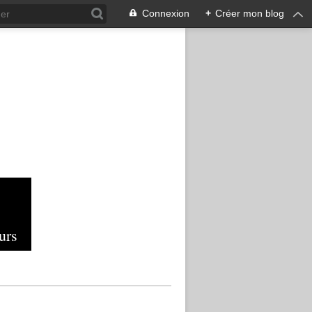
Connexion
+
Créer mon blog
urs