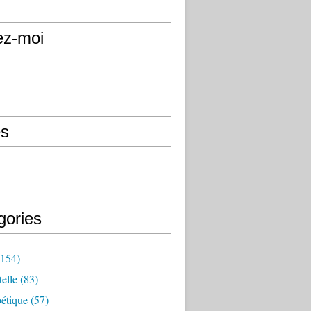
ez-moi
s
gories
154)
elle
(83)
étique
(57)