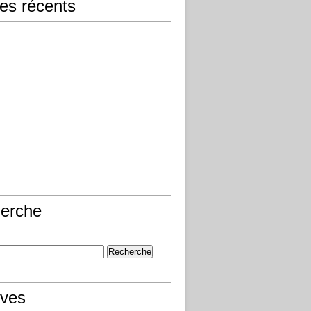
les récents
erche
ives