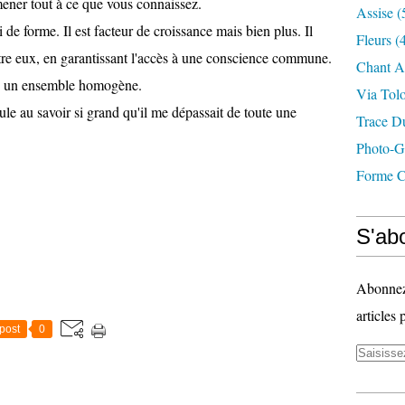
mener tout à ce que vous connaissez.
Assise
(
 de forme. Il est facteur de croissance mais bien plus. Il
Fleurs
(4
entre eux, en garantissant l'accès à une conscience commune.
Chant A
ans un ensemble homogène.
Via Tol
ule au savoir si grand qu'il me dépassait de toute une
Trace D
Photo-G
Forme C
S'abo
Abonnez-
articles 
post
0