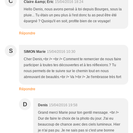
C
Claire &amp; Eric
15/04/2016 18:24
Hello Denis, nous avons pensé à toi depuis Bourges, sous la
pluie... Tu étais un peu plus à l'est donc tu as peut être été
épargné ? Quoiqu'il en soit, profite bien de ce voyage!
Répondre
S
SIMON Marie
15/04/2016 10:30
Cher Denis,<br /> <br /> Comment te remercier de nous faire
participer à toutes tes découvertes et à tes réflexions.? Tu
nous permets de te suivre sur le chemin tout en nous
abreuvant de beautés.<br /> Va !<br /> Je t'embrasse très fort
Répondre
D
Denis
15/04/2016 19:58
Grand merci Marie pour ton gentil message. <br />
Dur de faire le choix de la photo du jour. J'ai eu
beaucoup de chance avec des ciels lumineux. Hier
je n'ai pas pu. Je ne sais pas si c'est une bonne