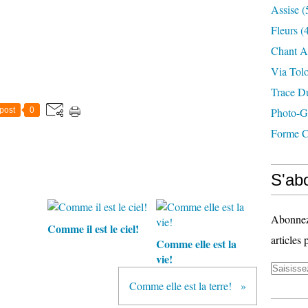
Assise
(
Fleurs
(4
Chant A
Via Tol
Trace D
post
0
Photo-G
Forme C
S'abo
Abonnez-
Comme il est le ciel!
articles 
Comme elle est la
vie!
Comme elle est la terre!