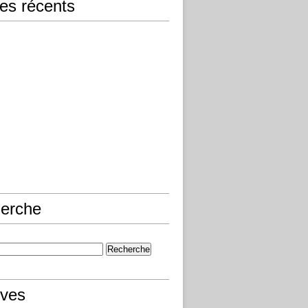
les récents
erche
ives