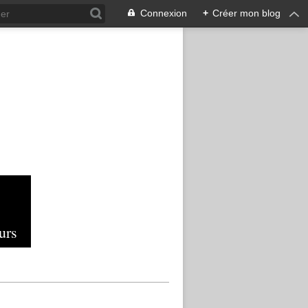
Connexion
+
Créer mon blog
urs