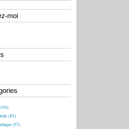
ez-moi
s
gories
154)
elle
(83)
étique
(57)