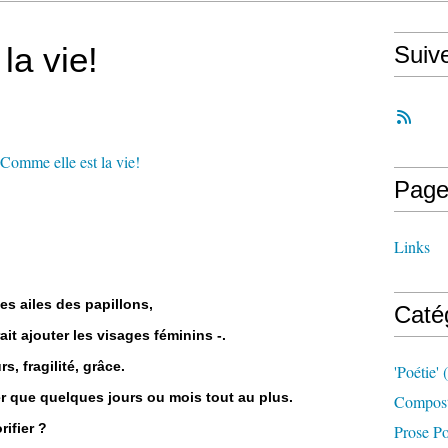
la vie!
Suiv
Page
Links
les ailes des papillons,
Caté
ait ajouter les visages féminins -.
s, fragilité, grâce.
'poétie'
(
ter que quelques jours ou mois tout au plus.
Compost
rifier ?
Prose Po