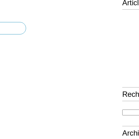
Artic
Rech
Arch