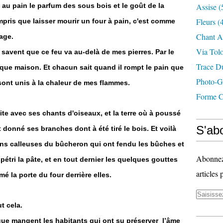
e au pain le parfum des sous bois et le goût de la
Assise
(
Fleurs
(4
ompris que laisser mourir un four à pain, c'est comme
Chant A
lage.
Via Tol
ls savent que ce feu va au-delà de mes pierres. Par le
Trace D
aque maison. Et chacun sait quand il rompt le pain que
Photo-G
se sont unis à la chaleur de mes flammes.
Forme C
invite avec ses chants d'oiseaux, et la terre où à poussé
S'abo
 ont donné ses branches dont à été tiré le bois. Et voilà
ins calleuses du bûcheron qui ont fendu les bûches et
Abonnez-
pétri la pâte, et en tout dernier les quelques gouttes
articles 
é la porte du four derrière elles.
ut cela.
que mangent les habitants qui ont su préserver l’âme