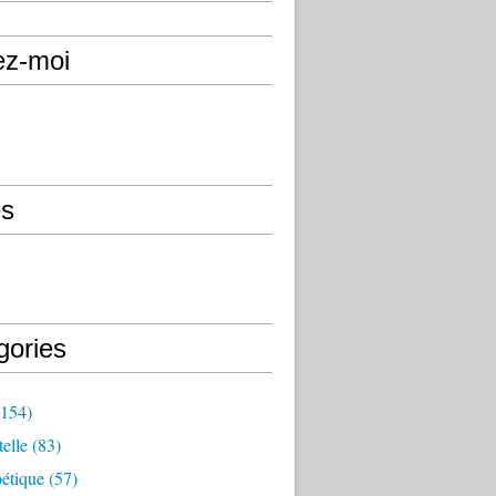
ez-moi
s
gories
154)
elle
(83)
étique
(57)