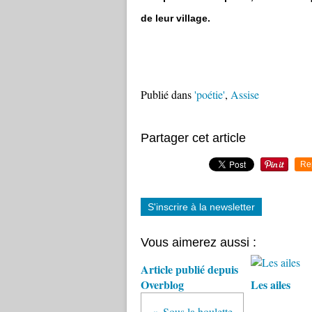
de leur village.
Publié dans
'poétie'
,
Assise
Partager cet article
Re
S'inscrire à la newsletter
Vous aimerez aussi :
Article publié depuis
Overblog
Les ailes
Sous la houlette