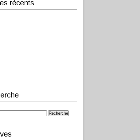
les récents
erche
ives