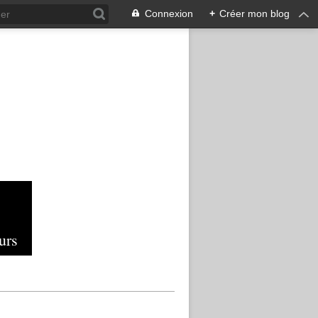
Connexion
+
Créer mon blog
urs