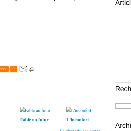
Artic
post
0
Rech
Fable au futur
L'inconfort
Arch
La chapelle des cîmes