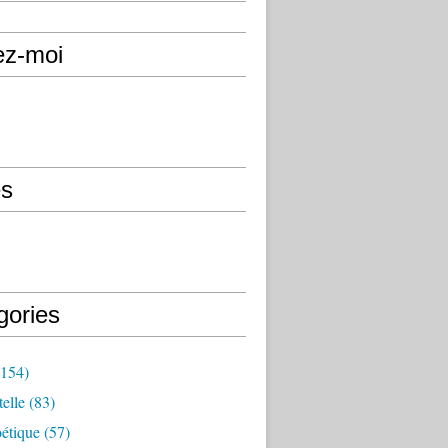
ez-moi
s
gories
154)
elle
(83)
étique
(57)