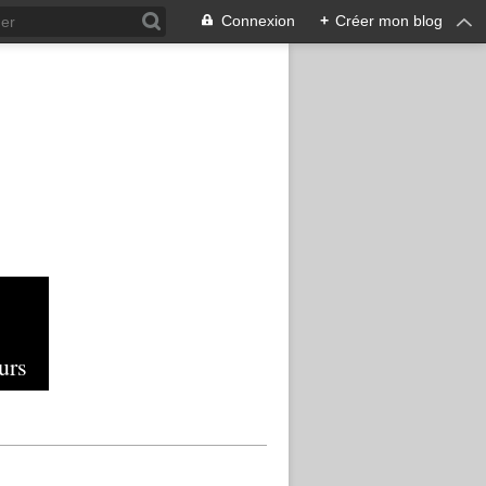
Connexion
+
Créer mon blog
urs