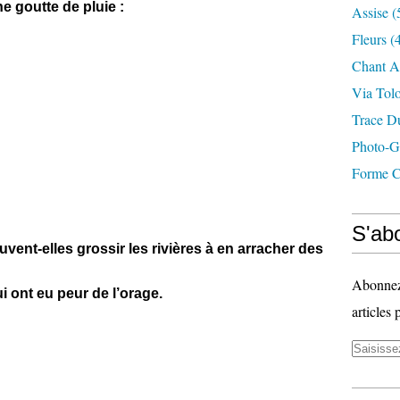
e goutte de pluie :
Assise
(
Fleurs
(4
Chant A
Via Tol
Trace D
Photo-G
Forme C
S'abo
ent-elles grossir les rivières à en arracher des
Abonnez-
 ont eu peur de l’orage.
articles 