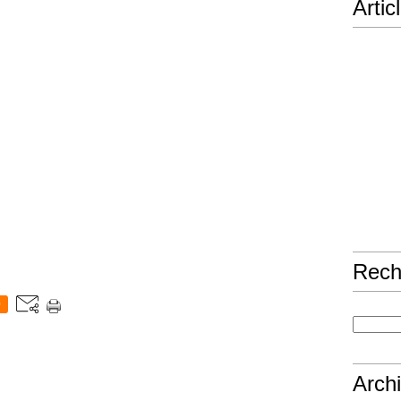
Artic
Rech
0
Arch