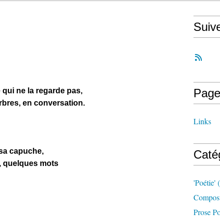
Suiv
 qui ne la regarde pas,
Page
arbres, en conversation.
Links
 sa capuche,
Caté
le, quelques mots
'poétie'
(
Compost
Prose Po