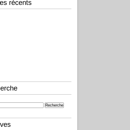
les récents
erche
ives