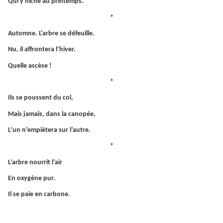
Qui y niche au printemps.
*
Automne. L'arbre se défeuille.
Nu, il affrontera l’hiver.
Quelle ascèse !
*
Ils se poussent du col,
Mais jamais, dans la canopée,
L’un n’empiètera sur l’autre.
*
L’arbre nourrit l’air
En oxygène pur.
Il se paie en carbone.