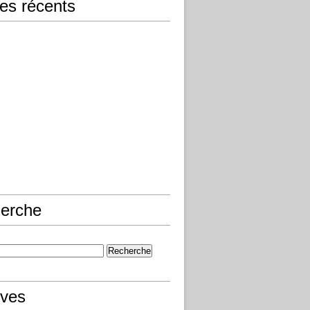
les récents
erche
ives