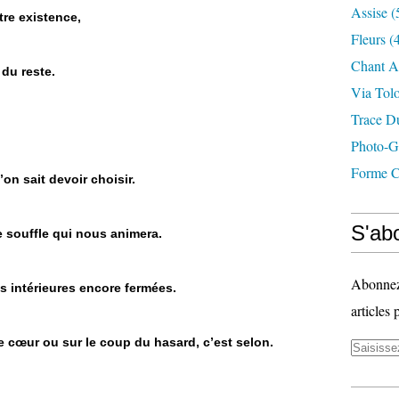
Assise
(
tre existence,
Fleurs
(4
Chant A
 du reste.
Via Tol
Trace D
Photo-G
Forme C
on sait devoir choisir.
S'abo
e souffle qui nous animera.
Abonnez-
 intérieures encore fermées.
articles 
e cœur ou sur le coup du hasard, c’est selon.