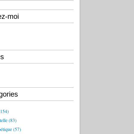
ez-moi
s
gories
154)
elle
(83)
étique
(57)