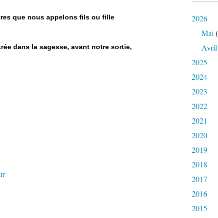
es que nous appelons fils ou fille
2026
Mai
(
Avril
ntrée dans la sagesse, avant notre sortie,
2025
2024
2023
2022
2021
2020
2019
2018
ur
2017
2016
2015