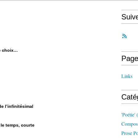
Suiv
le choix…
Page
Links
Caté
e l’infinitésimal
'poétie'
(
Compost
le temps, courte
Prose Po