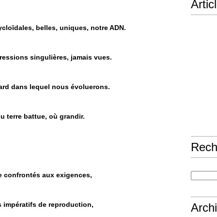
Artic
ycloïdales, belles, uniques, notre ADN.
ressions singulières, jamais vues.
llard dans lequel nous évoluerons.
u terre battue, où grandir.
Rech
te confrontés aux exigences,
 impératifs de reproduction,
Arch