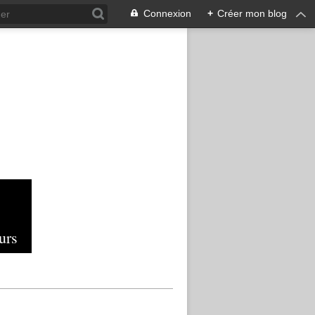
Connexion
+
Créer mon blog
urs