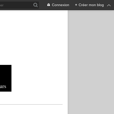
Connexion
+
Créer mon blog
urs