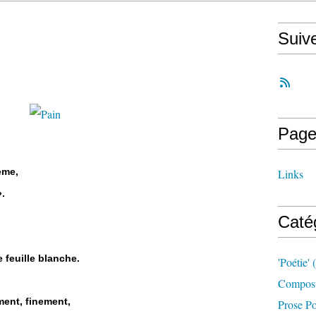
Suiv
Page
oème,
Links
».
Caté
 feuille blanche.
'poétie'
(
Compost
ment, finement,
Prose Po