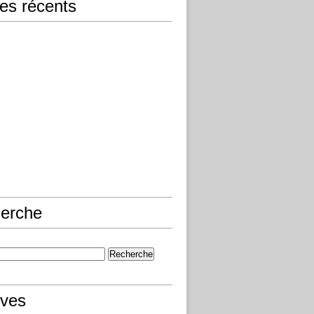
les récents
erche
ives