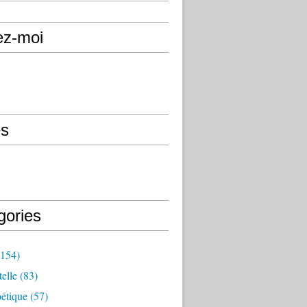
ez-moi
s
gories
154)
elle
(83)
étique
(57)