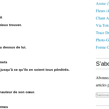
Assise
(
Fleurs
(4
it
Chant A
Via Tol
 mieux trouver.
Trace D
Photo-G
Forme C
au dessus de lui.
s mots
S'abo
 jusqu’à ce qu’ils en soient tous pénétrés.
Abonnez-
articles 
 à hauteur de son cœur.
armes