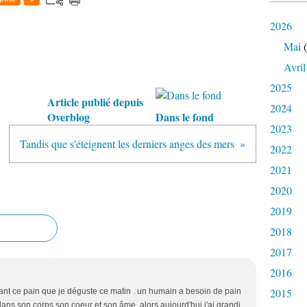
2026
Mai
(
Avril
2025
Article publié depuis
2024
Overblog
Dans le fond
2023
Tandis que s'éteignent les derniers anges des mers
2022
2021
2020
2019
2018
2017
2016
2015
sant ce pain que je déguste ce matin . un humain a besoin de pain
ans son corps son coeur et son âme. alors aujourd'hui j'ai grandi