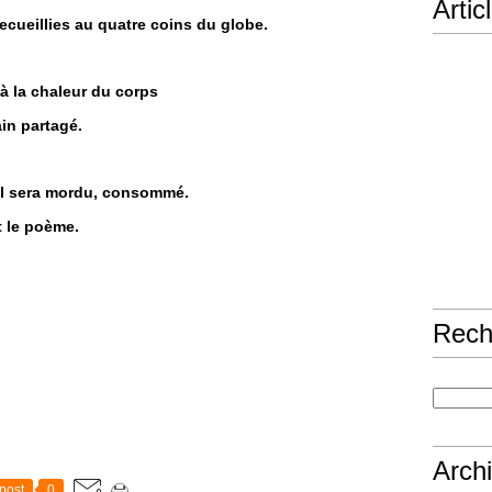
Artic
recueillies au quatre coins du globe.
 à la chaleur du corps
ain partagé.
s il sera mordu, consommé.
t le poème.
Rech
Arch
post
0