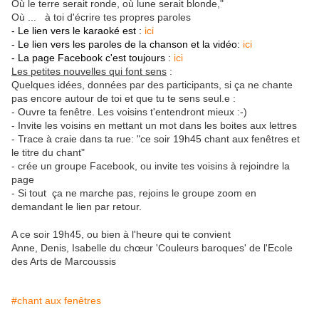
Où le terre serait ronde, où lune serait blonde,"
Où ... à toi d'écrire tes propres paroles
- Le lien vers le karaoké est :
ici
- Le lien vers les paroles de la chanson et la vidéo:
ici
- La page Facebook c'est toujours :
ici
Les petites nouvelles qui font sens
:
Quelques idées, données par des participants, si ça ne chante
pas encore autour de toi et que tu te sens seul.e :
- Ouvre ta fenêtre. Les voisins t'entendront mieux :-)
- Invite les voisins en mettant un mot dans les boites aux lettres
- Trace à craie dans ta rue: "ce soir 19h45 chant aux fenêtres et
le titre du chant"
- crée un groupe Facebook, ou invite tes voisins à rejoindre la
page
- Si tout ça ne marche pas, rejoins le groupe zoom en
demandant le lien par retour.
A ce soir 19h45, ou bien à l'heure qui te convient
Anne, Denis, Isabelle du chœur 'Couleurs baroques' de l'Ecole
des Arts de Marcoussis
#chant aux fenêtres