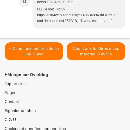
D
denis
07/04/2020 18:21
Oui, le voici <br />
https://us04web.zoom.us/j/5148584894<br /> et le
mot de passe est 152318, s'il vous est demandé
< Chant aux fenêtres de ce
Chant aux fenêtres de ce
lundi 6 avril
mercredi 8 avril >
Hébergé par Overblog
Top articles
Pages
Contact
Signaler un abus
C.G.U.
Cookies et données personnelles