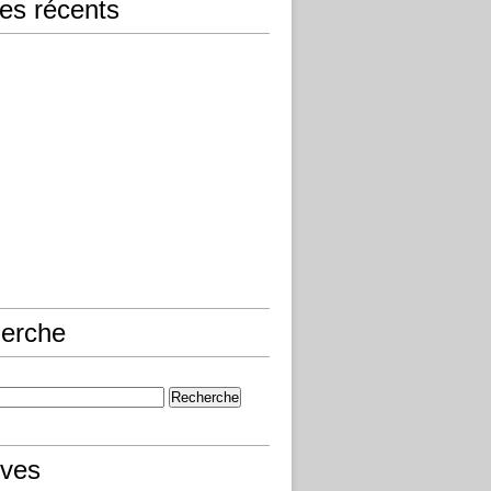
les récents
erche
ives