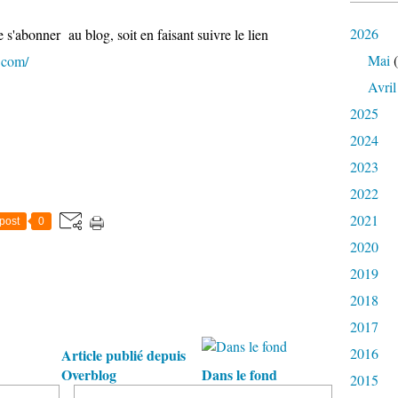
2026
e s'abonner au blog, soit en faisant suivre le lien
Mai
(
.com/
Avril
2025
2024
2023
2022
2021
post
0
2020
2019
2018
2017
2016
Article publié depuis
Overblog
Dans le fond
2015