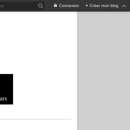
Connexion
+
Créer mon blog
urs