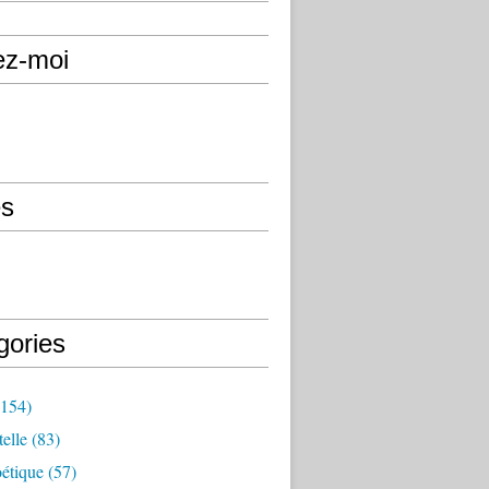
ez-moi
s
gories
154)
elle
(83)
étique
(57)