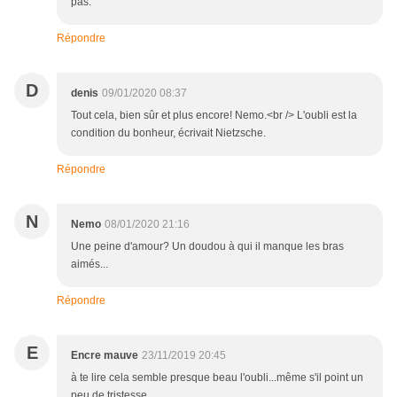
pas.
Répondre
D
denis
09/01/2020 08:37
Tout cela, bien sûr et plus encore! Nemo.<br /> L'oubli est la
condition du bonheur, écrivait Nietzsche.
Répondre
N
Nemo
08/01/2020 21:16
Une peine d'amour? Un doudou à qui il manque les bras
aimés...
Répondre
E
Encre mauve
23/11/2019 20:45
à te lire cela semble presque beau l'oubli...même s'il point un
peu de tristesse.