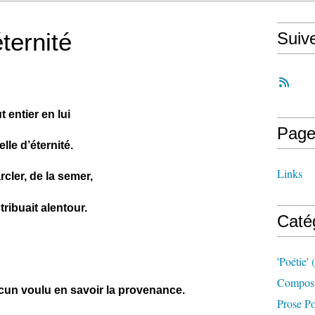
ternité
Suiv
t entier en lui
Page
lle d’éternité.
Links
arcler, de la semer,
stribuait alentour.
Caté
'poétie'
(
Compost
acun voulu en savoir la provenance.
Prose Po