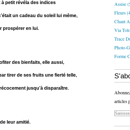
t à petit révéla des indices
Assise
(
Fleurs
(4
’était un cadeau du soleil lui même,
Chant A
er prospérer en lui.
Via Tol
Trace D
Photo-G
Forme C
fiter des bienfaits, elle aussi,
S'abo
ar tirer de ses fruits une fierté telle,
récocement jusqu’à disparaître.
Abonnez-
articles 
 de leur amitié.