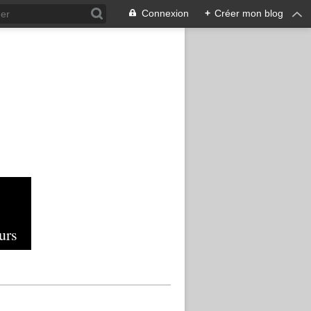
Connexion
+
Créer mon blog
urs