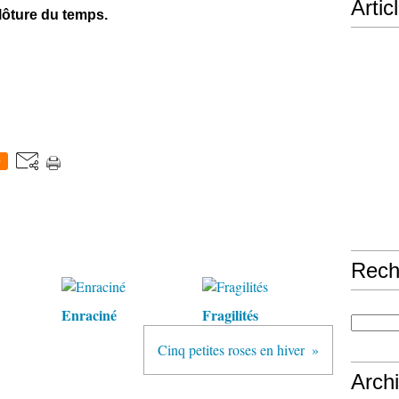
Artic
clôture du temps.
0
Rech
Enraciné
Fragilités
Cinq petites roses en hiver
Arch