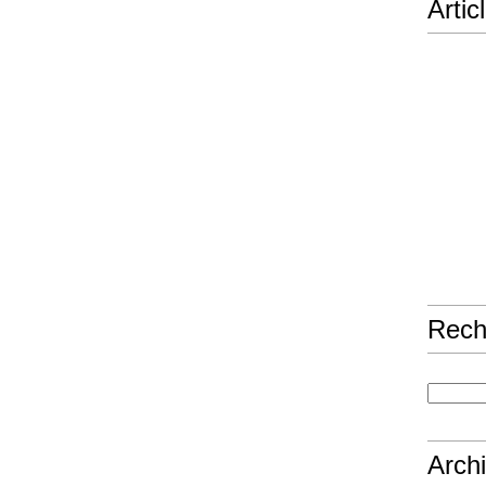
Artic
Rech
Arch