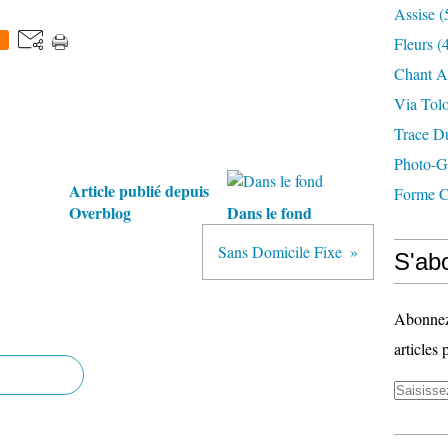
Assise
(
0
Fleurs
(4
Chant A
Via Tol
Trace D
Photo-G
Article publié depuis
Forme C
Overblog
Dans le fond
Sans Domicile Fixe
S'abo
Abonnez-
articles 