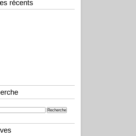
les récents
erche
ives