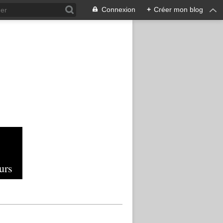
Connexion
+
Créer mon blog
urs