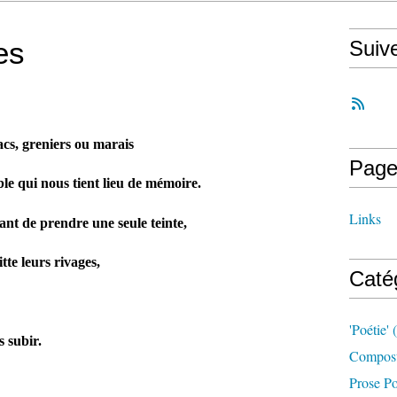
es
Suiv
lacs, greniers ou marais
Page
le qui nous tient lieu de mémoire.
Links
vant de prendre une seule teinte,
itte leurs rivages,
Caté
'poétie'
(
s subir.
Compost
Prose Po