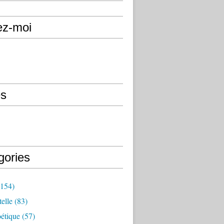
ez-moi
s
gories
154)
elle
(83)
étique
(57)