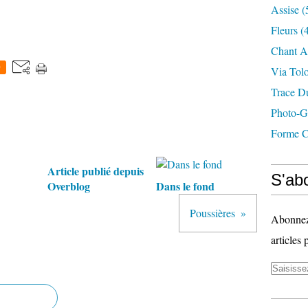
Assise
(
Fleurs
(4
Chant A
0
Via Tol
Trace D
Photo-G
Forme C
Article publié depuis
S'abo
Overblog
Dans le fond
Poussières
Abonnez-
articles 