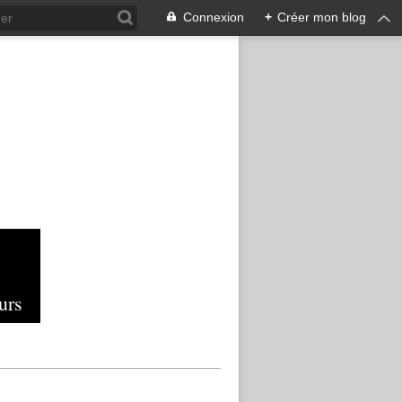
Connexion
+
Créer mon blog
urs