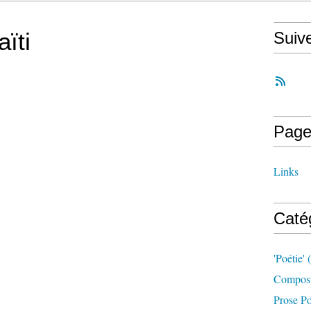
ïti
Suiv
Page
Links
Caté
'poétie'
(
Compost
Prose Po