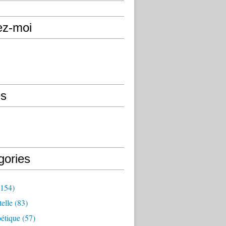
ez-moi
s
gories
154)
elle
(83)
étique
(57)