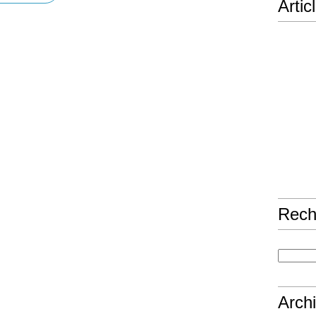
Artic
Rech
Arch