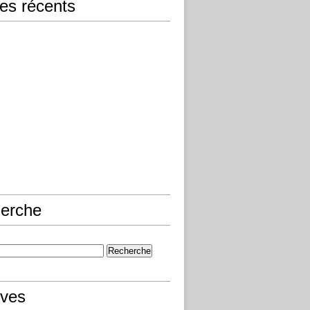
les récents
erche
ives