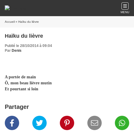
MENU
Accueil
» Haïku du lièvre
Haïku du lièvre
Publié le 28/10/2014 à 09:04
Par
Denis
A portée de main
Ô, mon beau lièvre mutin
Et pourtant si loin
Partager