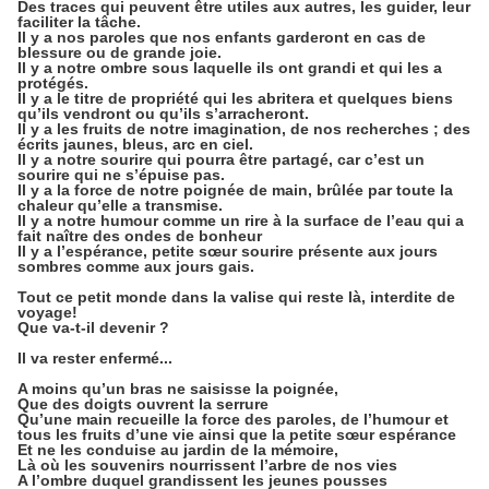
Des traces qui peuvent être utiles aux autres, les guider, leur
faciliter la tâche.
Il y a nos paroles que nos enfants garderont en cas de
blessure ou de grande joie.
Il y a notre ombre sous laquelle ils ont grandi et qui les a
protégés.
Il y a le titre de propriété qui les abritera et quelques biens
qu’ils vendront ou qu’ils s’arracheront.
Il y a les fruits de notre imagination, de nos recherches ; des
écrits jaunes, bleus, arc en ciel.
Il y a notre sourire qui pourra être partagé, car c’est un
sourire qui ne s’épuise pas.
Il y a la force de notre poignée de main, brûlée par toute la
chaleur qu’elle a transmise.
Il y a notre humour comme un rire à la surface de l’eau qui a
fait naître des ondes de bonheur
Il y a l’espérance, petite sœur sourire présente aux jours
sombres comme aux jours gais.
Tout ce petit monde dans la valise qui reste là, interdite de
voyage!
Que va-t-il devenir ?
Il va rester enfermé...
A moins qu’un bras ne saisisse la poignée,
Que des doigts ouvrent la serrure
Qu’une main recueille la force des paroles, de l’humour et
tous les fruits d’une vie ainsi que la petite sœur espérance
Et ne les conduise au jardin de la mémoire,
Là où les souvenirs nourrissent l’arbre de nos vies
A l’ombre duquel grandissent les jeunes pousses