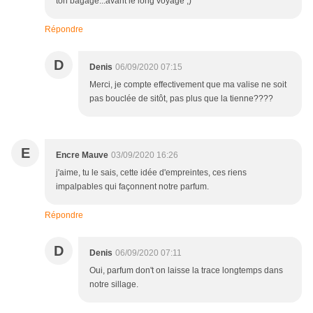
ton bagage...avant le long voyage ;)
Répondre
D
Denis
06/09/2020 07:15
Merci, je compte effectivement que ma valise ne soit
pas bouclée de sitôt, pas plus que la tienne????
E
Encre Mauve
03/09/2020 16:26
j'aime, tu le sais, cette idée d'empreintes, ces riens
impalpables qui façonnent notre parfum.
Répondre
D
Denis
06/09/2020 07:11
Oui, parfum don't on laisse la trace longtemps dans
notre sillage.