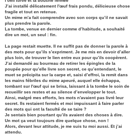
l’oeil torve et la bouche fermée
J’ai installé délicatement l'œuf frais pondu, délicieuse chose
fragile et tout en retenue.
Un mime m’a fait comprendre avec son corps qu’il ne savait
plus prendre la parole.
La tombe, venue en dernier comme d’habitude, a souhaité
dire un mot, un seul : fin.
La page restait muette. Il ne suffit pas de donner la parole à
des mots pour qu’ils s’expriment. Je me mis en devoir d’aller
plus loin, de trouver le lien entre eux pour qu’ils coopèrent.
J’ai demandé au bourreau de retirer les épingles de la
poupée pour qu’elle livre son secret, ce qu’entendant, le
muet se précipita sur la carpe et, saisi d’effroi, la remit dans
les mains fébriles du mime apeuré, auquel elle échappa,
tombant sur l'œuf qui se brisa, laissant à la tombe le soin de
recueillir ses restes et au silence d’envelopper le tout.
Ainsi, malgré mes efforts, les mots n'avaient pas livré leur
secret. Ils restaient fermés et moi impuissant à faire parler
des mots qui ont la faculté de se taire ?
Je sentais bien pourtant qu’ils avaient des choses à dire.
Un mot ça veut toujours dire quelque chose, non !
Alors, devant leur attitude, je me suis tu moi aussi. Et j’ai
attendu.