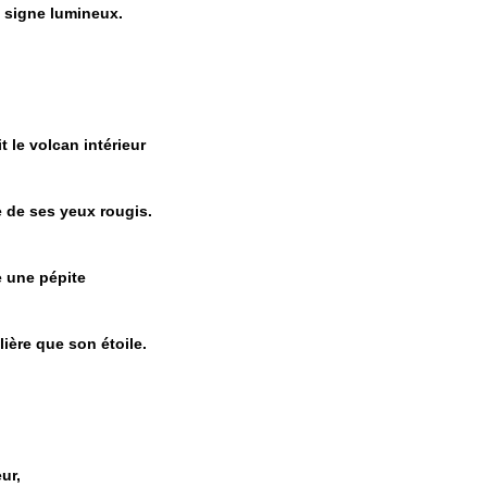
le signe lumineux.
t le volcan intérieur
e de ses yeux rougis.
me une pépite
lière que son étoile.
ur,