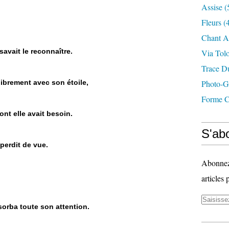
Assise
(
Fleurs
(4
Chant A
savait le reconnaître.
Via Tol
Trace D
librement avec son étoile,
Photo-G
Forme C
dont elle avait besoin.
S'abo
e perdit de vue.
Abonnez-
articles 
orba toute son attention.