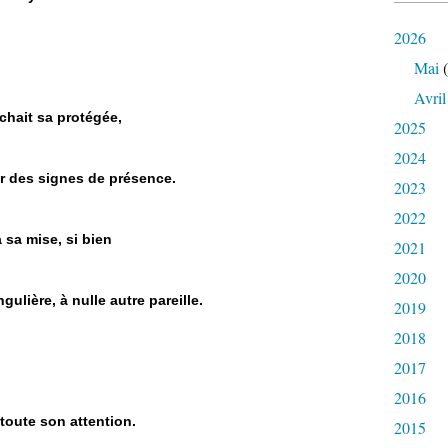
2026
Mai
(
Avril
uchait sa protégée,
2025
2024
ner des signes de présence.
2023
2022
 sa mise, si bien
2021
2020
ngulière, à nulle autre pareille.
2019
2018
2017
2016
 toute son attention.
2015