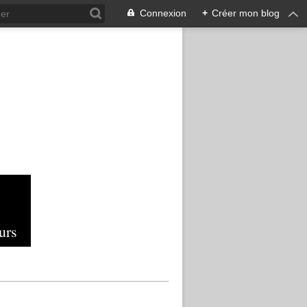
Connexion
+
Créer mon blog
urs