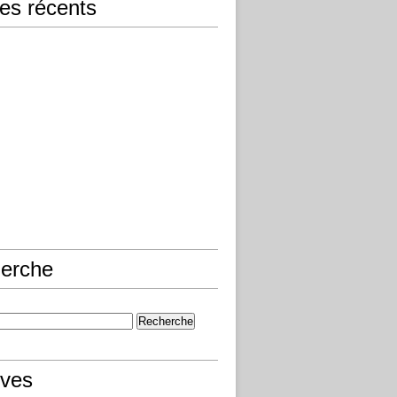
les récents
erche
ives