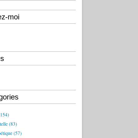
ez-moi
s
gories
154)
elle
(83)
étique
(57)