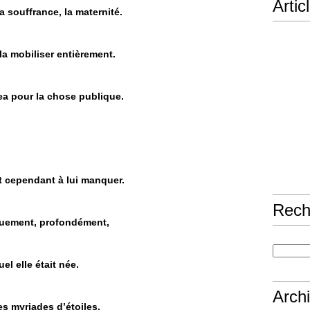
Artic
la souffrance, la maternité.
 la mobiliser entièrement.
gea pour la chose publique.
int cependant à lui manquer.
Rech
onguement, profondément,
el elle était née.
Arch
es myriades d’étoiles.