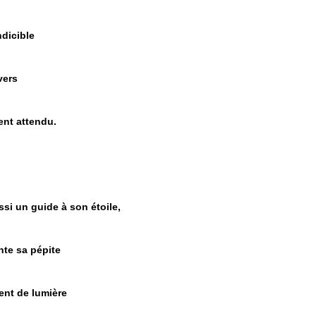
ndicible
vers
ment attendu.
ussi un guide à son étoile,
ante sa pépite
ment de lumière