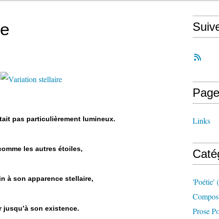
re
Suiv
Page
'était pas particulièrement lumineux.
Links
 comme les autres étoiles,
Caté
n à son apparence stellaire,
'poétie'
(
Compost
ier jusqu’à son existence.
Prose Po